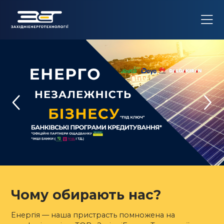
Чому обирають нас?
Енергія — наша пристрасть помножена на