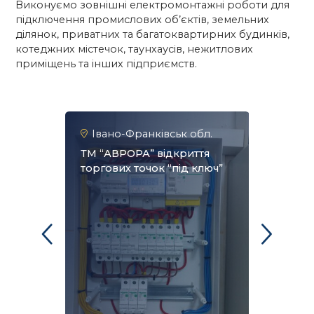
Виконуємо зовнішні електромонтажні роботи для
підключення промислових об’єктів, земельних
ділянок, приватних та багатоквартирних будинків,
котеджних містечок, таунхаусів, нежитлових
приміщень та інших підприємств.
Івано-Франківськ обл.
Терн
м.Мона
ТМ “АВРОРА” відкриття
торгових точок “під ключ”
Птахоф
КУРЧА